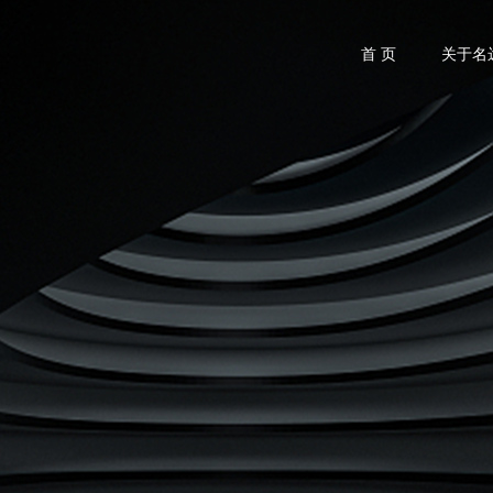
首 页
关于名