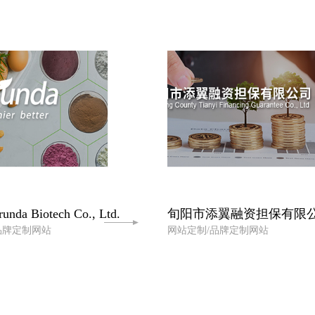
unda Biotech Co., Ltd.
旬阳市添翼融资担保有限
品牌定制网站
网站定制/品牌定制网站