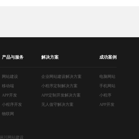
产品与服务
解决方案
成功案例
网站建设
企业网站建设解决方案
电脑网站
移动端
小程序定制解决方案
手机网站
APP开发
APP定制开发解决方案
小程序
小程序开发
无人值守解决方案
APP开发
物联网
铜川网站建设