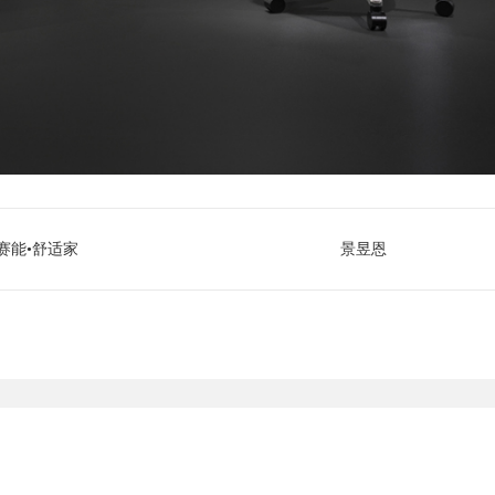
赛能•舒适家
景昱恩